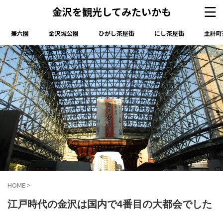
金沢を観光してみたいかも
兼六園
金沢城公園
ひがし茶屋街
にし茶屋街
主計町
HOME
>
江戸時代の金沢は国内で4番目の大都会でした