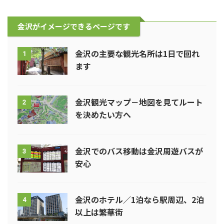
金沢がイメージできるページです
金沢の主要な観光名所は1日で回れ
1
ます
金沢観光マップ－地図を見てルート
2
を決めたい方へ
金沢でのバス移動は金沢周遊バスが
3
安心
金沢のホテル／1泊なら駅周辺、2泊
4
以上は繁華街