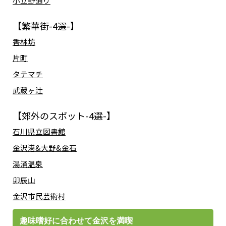
小立野通り
【繁華街-4選-】
香林坊
片町
タテマチ
武蔵ヶ辻
【郊外のスポット-4選-】
石川県立図書館
金沢港&大野&金石
湯涌温泉
卯辰山
金沢市民芸術村
趣味嗜好に合わせて金沢を満喫