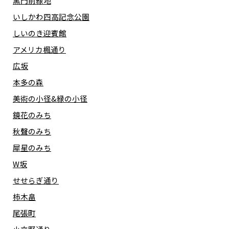
黒門前緑地
いしかわ四高記念公園
しいのき迎賓館
アメリカ楓通り
広坂
本多の森
美術の小径&緑の小径
鏡花のみち
秋聲のみち
犀星のみち
W坂
せせらぎ通り
柿木畠
尾張町