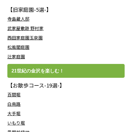
【旧家庭園-5選-】
寺島蔵人邸
武家屋敷跡 野村家
西田家庭園玉泉園
松風閣庭園
辻家庭園
21世紀の金沢を楽しむ！
【お散歩コース-19選-】
百間堀
白鳥路
大手堀
いもり堀