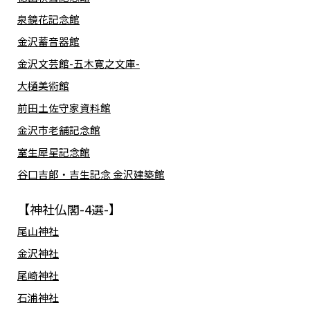
泉鏡花記念館
金沢蓄音器館
金沢文芸館-五木寛之文庫-
大樋美術館
前田土佐守家資料館
金沢市老舗記念館
室生犀星記念館
谷口吉郎・吉生記念 金沢建築館
【神社仏閣-4選-】
尾山神社
金沢神社
尾崎神社
石浦神社