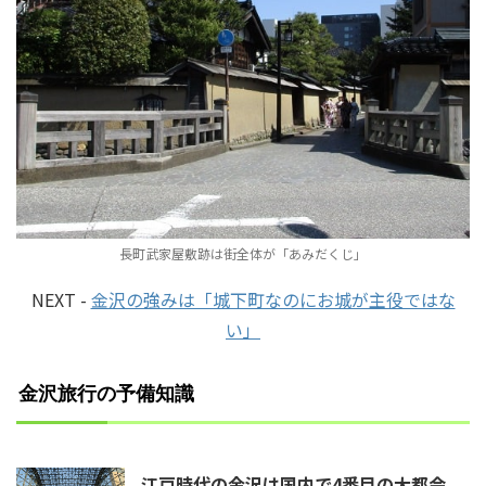
長町武家屋敷跡は街全体が「あみだくじ」
NEXT -
金沢の強みは「城下町なのにお城が主役ではな
い」
金沢旅行の予備知識
江戸時代の金沢は国内で4番目の大都会