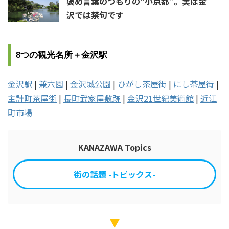
褒め言葉のつもりの“小京都”。実は金
沢では禁句です
8つの観光名所＋金沢駅
金沢駅
|
兼六園
|
金沢城公園
|
ひがし茶屋街
|
にし茶屋街
|
主計町茶屋街
|
長町武家屋敷跡
|
金沢21世紀美術館
|
近江
町市場
KANAZAWA Topics
街の話題 -トピックス-
▼