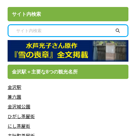
サイト内検索
金沢駅＋主要な8つの観光名所
金沢駅
兼六園
金沢城公園
ひがし茶屋街
にし茶屋街
主計町茶屋街