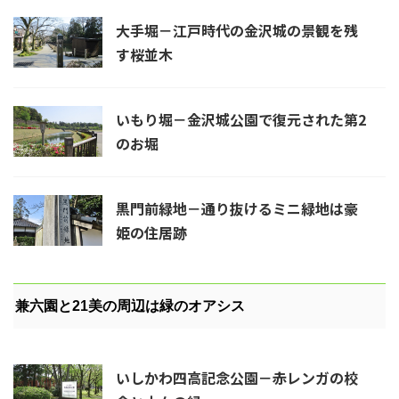
大手堀－江戸時代の金沢城の景観を残
す桜並木
いもり堀－金沢城公園で復元された第2
のお堀
黒門前緑地－通り抜けるミニ緑地は豪
姫の住居跡
兼六園と21美の周辺は緑のオアシス
いしかわ四高記念公園－赤レンガの校