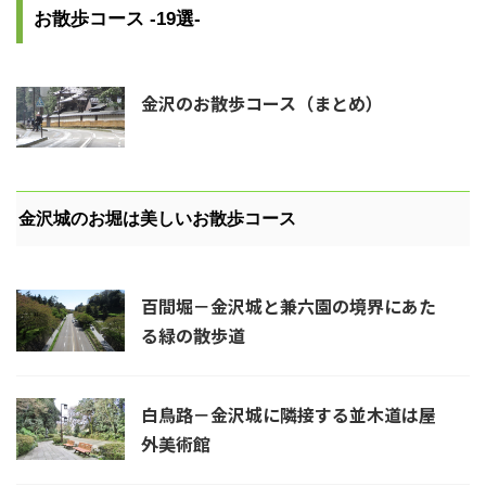
お散歩コース -19選-
金沢のお散歩コース（まとめ）
金沢城のお堀は美しいお散歩コース
百間堀－金沢城と兼六園の境界にあた
る緑の散歩道
白鳥路－金沢城に隣接する並木道は屋
外美術館