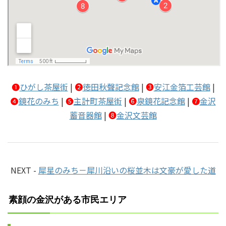
❶
ひがし茶屋街
|
❷
徳田秋聲記念館
|
❸
安江金箔工芸館
|
❹
鏡花のみち
|
❺
主計町茶屋街
|
❻
泉鏡花記念館
|
❼
金沢
蓄音器館
|
❽
金沢文芸館
NEXT -
犀星のみち－犀川沿いの桜並木は文豪が愛した道
素顔の金沢がある市民エリア