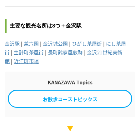
主要な観光名所は8つ＋金沢駅
金沢駅
|
兼六園
|
金沢城公園
|
ひがし茶屋街
|
にし茶屋
街
|
主計町茶屋街
|
長町武家屋敷跡
|
金沢21世紀美術
館
|
近江町市場
KANAZAWA Topics
お散歩コーストピックス
▼