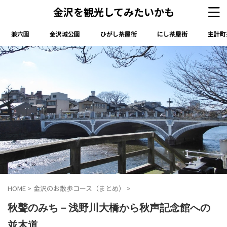
金沢を観光してみたいかも
兼六園
金沢城公園
ひがし茶屋街
にし茶屋街
主計町
HOME
>
金沢のお散歩コース（まとめ）
>
秋聲のみち－浅野川大橋から秋声記念館への
並木道