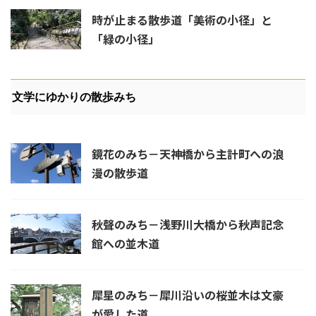
時が止まる散歩道「美術の小径」と
「緑の小径」
文学にゆかりの散歩みち
鏡花のみち－天神橋から主計町への浪
漫の散歩道
秋聲のみち－浅野川大橋から秋声記念
館への並木道
犀星のみち－犀川沿いの桜並木は文豪
が愛した道