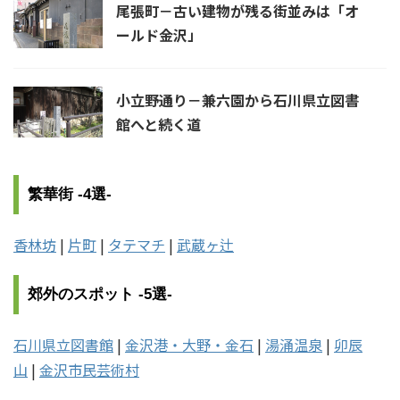
尾張町－古い建物が残る街並みは「オ
ールド金沢」
小立野通り－兼六園から石川県立図書
館へと続く道
繁華街 -4選-
香林坊
|
片町
|
タテマチ
|
武蔵ヶ辻
郊外のスポット -5選-
石川県立図書館
|
金沢港・大野・金石
|
湯涌温泉
|
卯辰
山
|
金沢市民芸術村