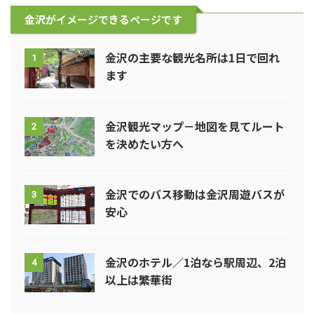
金沢がイメージできるページです
金沢の主要な観光名所は1日で回れ
1
ます
金沢観光マップ－地図を見てルート
2
を決めたい方へ
金沢でのバス移動は金沢周遊バスが
3
安心
金沢のホテル／1泊なら駅周辺、2泊
4
以上は繁華街