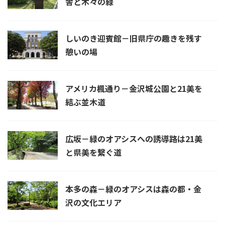
舎と木々の緑
しいのき迎賓館－旧県庁の趣きを残す
憩いの場
アメリカ楓通り－金沢城公園と21美を
結ぶ並木道
広坂－緑のオアシスへの誘導路は21美
と県美を繋ぐ道
本多の森－緑のオアシスは森の都・金
沢の文化エリア