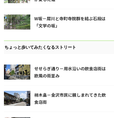
W坂－犀川と寺町寺院群を結ぶ石段は
「文学の坂」
ちょっと歩いてみたくなるストリート
せせらぎ通り－用水沿いの飲食店街は
欧風の街並み
柿木畠－金沢市民に親しまれてきた飲
食店街