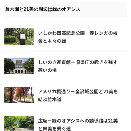
兼六園と21美の周辺は緑のオアシス
いしかわ四高記念公園－赤レンガの校
舎と木々の緑
しいのき迎賓館－旧県庁の趣きを残す
憩いの場
アメリカ楓通り－金沢城公園と21美を
結ぶ並木道
広坂－緑のオアシスへの誘導路は21美
と県美を繋ぐ道