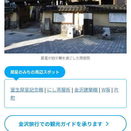
犀星が幼少期を過ごした雨宝院
犀星のみちの周辺スポット
室生犀星記念館
|
にし茶屋街
|
金沢建築館
|
W坂
|
片
町
金沢旅行での観光ガイドを承ります