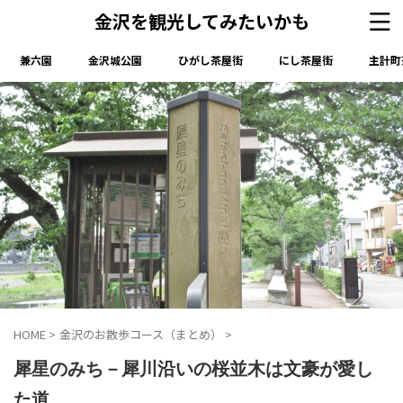
金沢を観光してみたいかも
兼六園
金沢城公園
ひがし茶屋街
にし茶屋街
主計町
HOME
>
金沢のお散歩コース（まとめ）
>
犀星のみち－犀川沿いの桜並木は文豪が愛し
た道