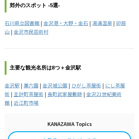
郊外のスポット -5選-
石川県立図書館
|
金沢港・大野・金石
|
湯涌温泉
|
卯辰
山
|
金沢市民芸術村
主要な観光名所は8つ＋金沢駅
金沢駅
|
兼六園
|
金沢城公園
|
ひがし茶屋街
|
にし茶屋
街
|
主計町茶屋街
|
長町武家屋敷跡
|
金沢21世紀美術
館
|
近江町市場
KANAZAWA Topics