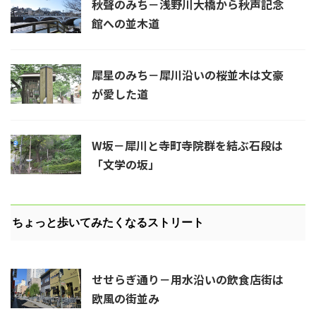
秋聲のみち－浅野川大橋から秋声記念
館への並木道
犀星のみち－犀川沿いの桜並木は文豪
が愛した道
W坂－犀川と寺町寺院群を結ぶ石段は
「文学の坂」
ちょっと歩いてみたくなるストリート
せせらぎ通り－用水沿いの飲食店街は
欧風の街並み