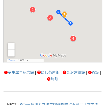
❶
室生犀星記念館
|
❷
にし茶屋街
|
❸
金沢建築館
|
❹
W坂
|
❺
片町
NEXT -
W坂－犀川と寺町寺院群を結ぶ石段は「文学の