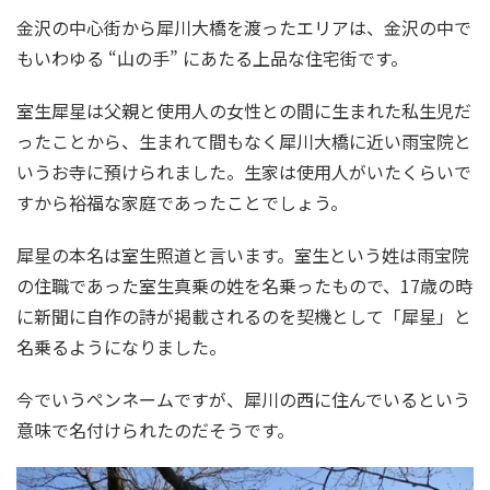
金沢の中心街から犀川大橋を渡ったエリアは、金沢の中で
もいわゆる “山の手” にあたる上品な住宅街です。
室生犀星は父親と使用人の女性との間に生まれた私生児だ
ったことから、生まれて間もなく犀川大橋に近い雨宝院と
いうお寺に預けられました。生家は使用人がいたくらいで
すから裕福な家庭であったことでしょう。
犀星の本名は室生照道と言います。室生という姓は雨宝院
の住職であった室生真乗の姓を名乗ったもので、17歳の時
に新聞に自作の詩が掲載されるのを契機として「犀星」と
名乗るようになりました。
今でいうペンネームですが、犀川の西に住んでいるという
意味で名付けられたのだそうです。