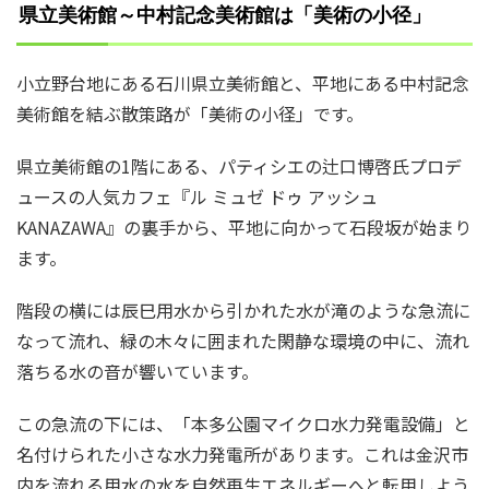
県立美術館～中村記念美術館は「美術の小径」
小立野台地にある石川県立美術館と、平地にある中村記念
美術館を結ぶ散策路が「美術の小径」です。
県立美術館の1階にある、パティシエの辻口博啓氏プロデ
ュースの人気カフェ『ル ミュゼ ドゥ アッシュ
KANAZAWA』の裏手から、平地に向かって石段坂が始まり
ます。
階段の横には辰巳用水から引かれた水が滝のような急流に
なって流れ、緑の木々に囲まれた閑静な環境の中に、流れ
落ちる水の音が響いています。
この急流の下には、「本多公園マイクロ水力発電設備」と
名付けられた小さな水力発電所があります。これは金沢市
内を流れる用水の水を自然再生エネルギーへと転用しよう