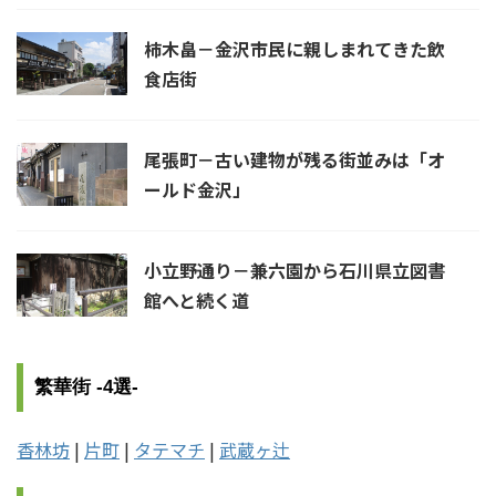
柿木畠－金沢市民に親しまれてきた飲
食店街
尾張町－古い建物が残る街並みは「オ
ールド金沢」
小立野通り－兼六園から石川県立図書
館へと続く道
繁華街 -4選-
香林坊
|
片町
|
タテマチ
|
武蔵ヶ辻