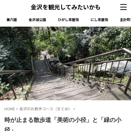
金沢を観光してみたいかも
兼六園
金沢城公園
ひがし茶屋街
にし茶屋街
主計町
HOME
>
金沢のお散歩コース（まとめ）
>
時が止まる散歩道「美術の小径」と「緑の小
径」