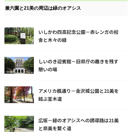
兼六園と21美の周辺は緑のオアシス
いしかわ四高記念公園－赤レンガの校
舎と木々の緑
しいのき迎賓館－旧県庁の趣きを残す
憩いの場
アメリカ楓通り－金沢城公園と21美を
結ぶ並木道
広坂－緑のオアシスへの誘導路は21美
と県美を繋ぐ道