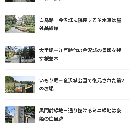
白鳥路－金沢城に隣接する並木道は屋
外美術館
大手堀－江戸時代の金沢城の景観を残
す桜並木
いもり堀－金沢城公園で復元された第2
のお堀
黒門前緑地－通り抜けるミニ緑地は豪
姫の住居跡