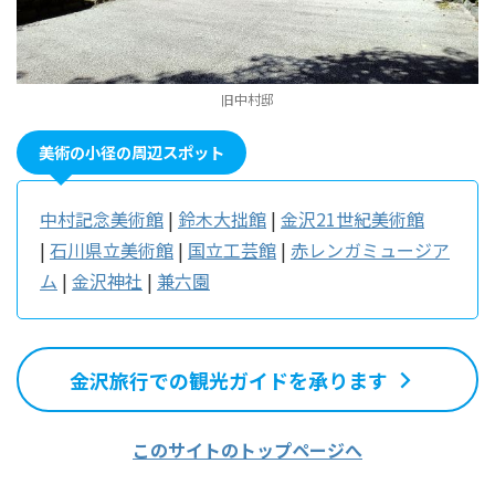
旧中村邸
美術の小径の周辺スポット
中村記念美術館
|
鈴木大拙館
|
金沢21世紀美術館
|
石川県立美術館
|
国立工芸館
|
赤レンガミュージア
ム
|
金沢神社
|
兼六園
金沢旅行での観光ガイドを承ります
このサイトのトップページへ