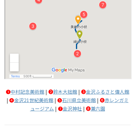
❶
中村記念美術館
|
❷
鈴木大拙館
|
❸
金沢ふるさと偉人館
|
❹
金沢21世紀美術館
|
❺
石川県立美術館
|
❻
赤レンガミ
ュージアム
|
❼
金沢神社
|
❽
兼六園