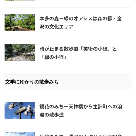
本多の森－緑のオアシスは森の都・金
沢の文化エリア
時が止まる散歩道「美術の小径」と
「緑の小径」
文学にゆかりの散歩みち
鏡花のみち－天神橋から主計町への浪
漫の散歩道