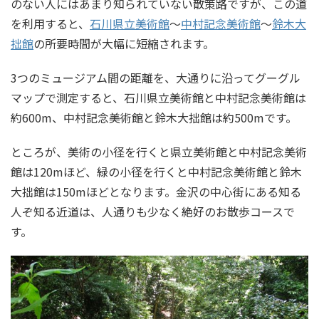
のない人にはあまり知られていない散策路ですが、この道
を利用すると、
石川県立美術館
～
中村記念美術館
～
鈴木大
拙館
の所要時間が大幅に短縮されます。
3つのミュージアム間の距離を、大通りに沿ってグーグル
マップで測定すると、石川県立美術館と中村記念美術館は
約600m、中村記念美術館と鈴木大拙館は約500mです。
ところが、美術の小径を行くと県立美術館と中村記念美術
館は120mほど、緑の小径を行くと中村記念美術館と鈴木
大拙館は150mほどとなります。金沢の中心街にある知る
人ぞ知る近道は、人通りも少なく絶好のお散歩コースで
す。