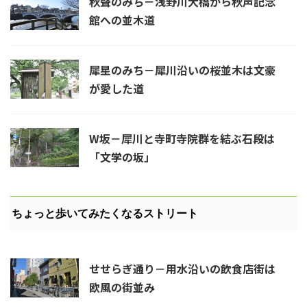
秋聲のみち－浅野川大橋から秋声記念
館への並木道
犀星のみち－犀川沿いの桜並木は文豪
が愛した道
W坂－犀川と寺町寺院群を結ぶ石段は
「文学の坂」
ちょっと歩いてみたくなるストリート
せせらぎ通り－用水沿いの飲食店街は
欧風の街並み