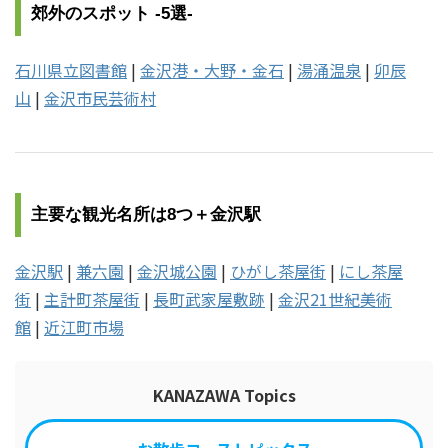
郊外のスポット -5選-
石川県立図書館
|
金沢港・大野・金石
|
湯涌温泉
|
卯辰
山
|
金沢市民芸術村
主要な観光名所は8つ＋金沢駅
金沢駅
|
兼六園
|
金沢城公園
|
ひがし茶屋街
|
にし茶屋
街
|
主計町茶屋街
|
長町武家屋敷跡
|
金沢21世紀美術
館
|
近江町市場
KANAZAWA Topics