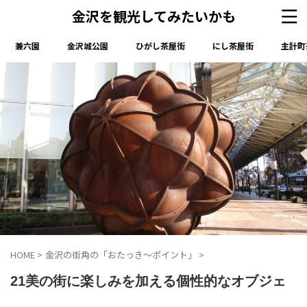
金沢を観光してみたいかも
兼六園
金沢城公園
ひがし茶屋街
にし茶屋街
主計町
HOME
>
金沢の街角の「おたっき～ポイント」
>
21美の街に楽しみを加える個性的なオブジェ