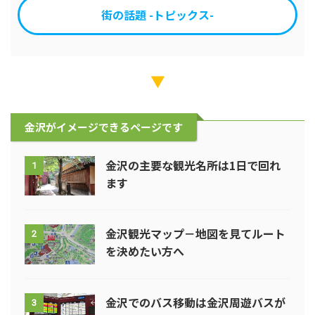
街の話題 -トピックス-
▼
金沢がイメージできるページです
金沢の主要な観光名所は1日で回れ
1
ます
金沢観光マップ－地図を見てルート
2
を決めたい方へ
金沢でのバス移動は金沢周遊バスが
3