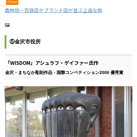
Check
香林坊－百貨店やブランド店が並ぶ上品な街
🖼
⑤金沢市役所
「WISDOM」アシュラフ・ゲイファー氏作
金沢・まちなか彫刻作品・国際コンペティション2006 優秀賞