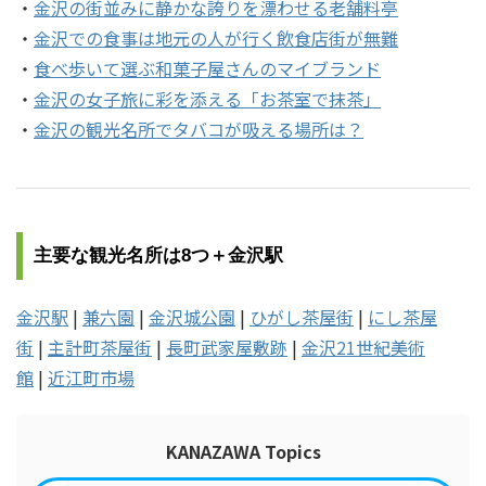
・
金沢の街並みに静かな誇りを漂わせる老舗料亭
・
金沢での食事は地元の人が行く飲食店街が無難
・
食べ歩いて選ぶ和菓子屋さんのマイブランド
・
金沢の女子旅に彩を添える「お茶室で抹茶」
・
金沢の観光名所でタバコが吸える場所は？
主要な観光名所は8つ＋金沢駅
金沢駅
|
兼六園
|
金沢城公園
|
ひがし茶屋街
|
にし茶屋
街
|
主計町茶屋街
|
長町武家屋敷跡
|
金沢21世紀美術
館
|
近江町市場
KANAZAWA Topics