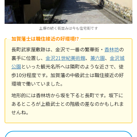
土塀の続く街並みは今も住宅街です
加賀藩士は職住接近の好環境!?
長町武家屋敷跡は、金沢で一番の繁華街・
香林坊
の
裏手に位置し、
金沢21世紀美術館
、
兼六園
、
金沢城
公園
といった観光名所へは隣町のような近さで、徒
歩10分程度です。加賀藩の中級武士は職住接近の好
環境で働いていました。
地形的には香林坊から坂を下ると長町です。坂下に
あるところが上級武士との階級の差なのかもしれま
せんね。