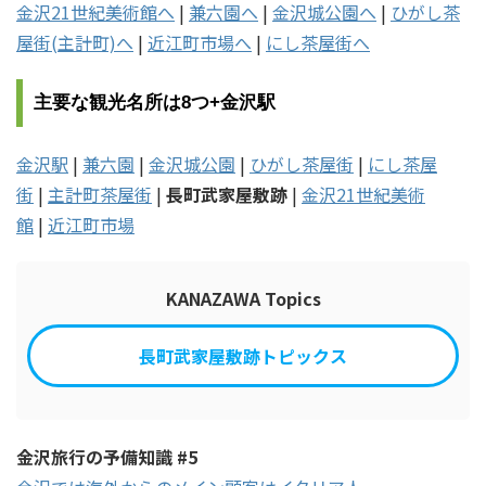
金沢21世紀美術館へ
|
兼六園へ
|
金沢城公園へ
|
ひがし茶
屋街(主計町)へ
|
近江町市場へ
|
にし茶屋街へ
主要な観光名所は8つ+金沢駅
金沢駅
|
兼六園
|
金沢城公園
|
ひがし茶屋街
|
にし茶屋
街
|
主計町茶屋街
|
長町武家屋敷跡
|
金沢21世紀美術
館
|
近江町市場
KANAZAWA Topics
長町武家屋敷跡トピックス
金沢旅行の予備知識 #5