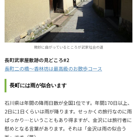
微妙に曲がっているところが武家社会の道
長町武家屋敷跡の見どころ#2
長町二の橋～香林坊は最高級のお散歩コース
長町には雨が似合います
石川県は年間の降雨日数が全国1位です。年間170日以上、
2日に1日くらいは雨が降ります。せっかくの旅行なのに雨
ばっかり…ということもあり得ますが、金沢には旅行者に
慰めとなる言葉があります。それは「金沢は雨の似合う
街」です（笑）。