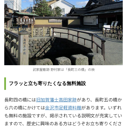
武家屋敷跡 野村家は「長町三の橋」の袂
フラッと立ち寄りたくなる無料施設
長町四の橋には
旧加賀藩士高田家跡
があり、長町五の橋か
ら六の橋にかけては
金沢市足軽資料館
があります。いずれ
も無料の施設ですが、掲示されている説明文が充実してい
ますので、歴史に興味のある方はどうぞお立ち寄りくださ