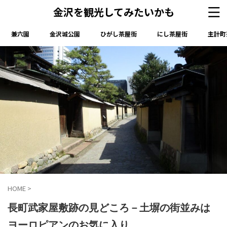
金沢を観光してみたいかも
兼六園
金沢城公園
ひがし茶屋街
にし茶屋街
主計町
HOME
>
長町武家屋敷跡の見どころ－土塀の街並みは
ヨーロピアンのお気に入り