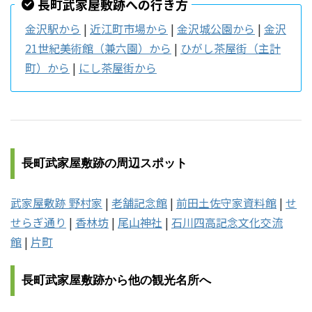
長町武家屋敷跡への行き方
金沢駅から
|
近江町市場から
|
金沢城公園から
|
金沢
21世紀美術館（兼六園）から
|
ひがし茶屋街（主計
町）から
|
にし茶屋街から
長町武家屋敷跡の周辺スポット
武家屋敷跡 野村家
|
老舗記念館
|
前田土佐守家資料館
|
せ
せらぎ通り
|
香林坊
|
尾山神社
|
石川四高記念文化交流
館
|
片町
長町武家屋敷跡から他の観光名所へ