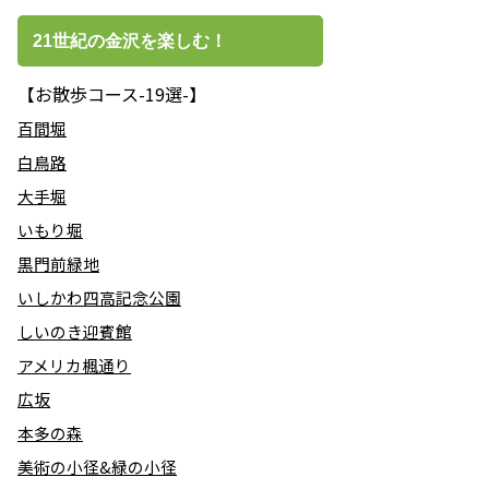
21世紀の金沢を楽しむ！
【お散歩コース-19選-】
百間堀
白鳥路
大手堀
いもり堀
黒門前緑地
いしかわ四高記念公園
しいのき迎賓館
アメリカ楓通り
広坂
本多の森
美術の小径&緑の小径