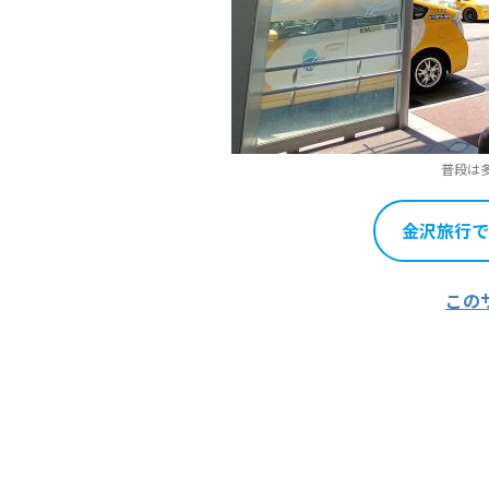
普段は
金沢旅行で
この