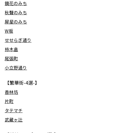
鏡花のみち
秋聲のみち
犀星のみち
W坂
せせらぎ通り
柿木畠
尾張町
小立野通り
【繁華街-4選-】
香林坊
片町
タテマチ
武蔵ヶ辻