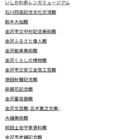
いしかわ赤レンガミュージアム
石川四高記念文化交流館
鈴木大拙館
金沢市立中村記念美術館
金沢ふるさと偉人館
金沢能楽美術館
金沢くらしの博物館
金沢市立安江金箔工芸館
徳田秋聲記念館
泉鏡花記念館
金沢蓄音器館
金沢文芸館-五木寛之文庫-
大樋美術館
前田土佐守家資料館
金沢市老舗記念館