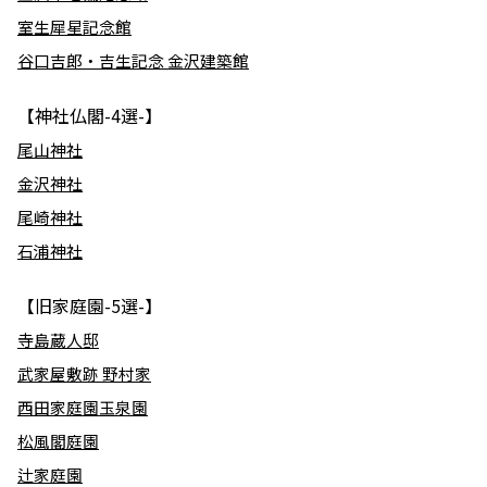
室生犀星記念館
谷口吉郎・吉生記念 金沢建築館
【神社仏閣-4選-】
尾山神社
金沢神社
尾崎神社
石浦神社
【旧家庭園-5選-】
寺島蔵人邸
武家屋敷跡 野村家
西田家庭園玉泉園
松風閣庭園
辻家庭園