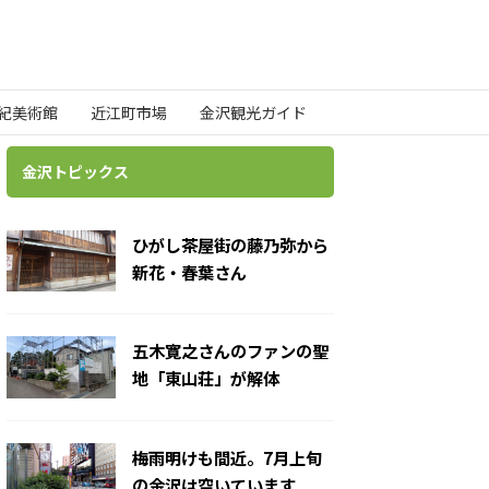
世紀美術館
近江町市場
金沢観光ガイド
金沢トピックス
ひがし茶屋街の藤乃弥から
新花・春葉さん
五木寛之さんのファンの聖
地「東山荘」が解体
梅雨明けも間近。7月上旬
の金沢は空いています