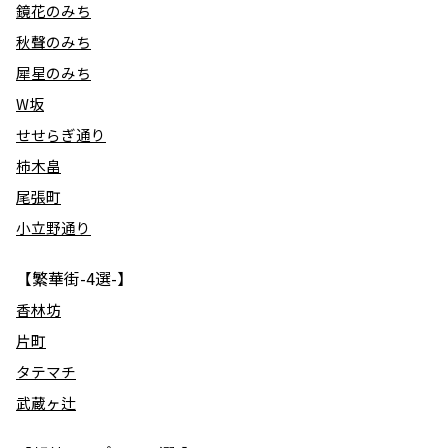
鏡花のみち
秋聲のみち
犀星のみち
W坂
せせらぎ通り
柿木畠
尾張町
小立野通り
【繁華街-4選-】
香林坊
片町
タテマチ
武蔵ヶ辻