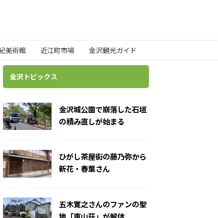
世紀美術館
近江町市場
金沢観光ガイド
金沢トピックス
金沢城公園で崩落した石垣
の積み直しが始まる
ひがし茶屋街の藤乃弥から
新花・春葉さん
五木寛之さんのファンの聖
地「東山荘」が解体