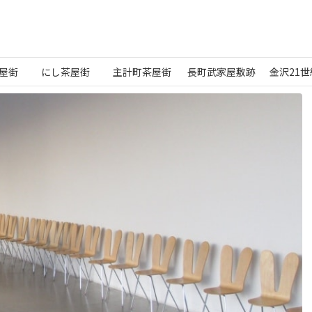
屋街
にし茶屋街
主計町茶屋街
長町武家屋敷跡
金沢21