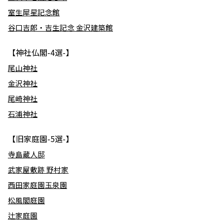
室生犀星記念館
谷口吉郎・吉生記念 金沢建築館
【神社仏閣-4選-】
尾山神社
金沢神社
尾崎神社
石浦神社
【旧家庭園-5選-】
寺島蔵人邸
武家屋敷跡 野村家
西田家庭園玉泉園
松風閣庭園
辻家庭園