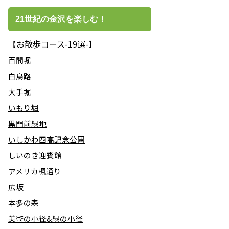
21世紀の金沢を楽しむ！
【お散歩コース-19選-】
百間堀
白鳥路
大手堀
いもり堀
黒門前緑地
いしかわ四高記念公園
しいのき迎賓館
アメリカ楓通り
広坂
本多の森
美術の小径&緑の小径