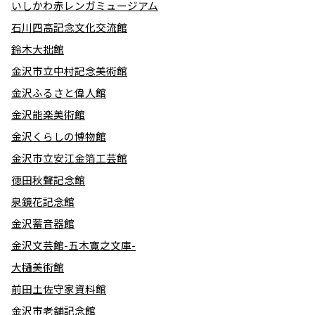
いしかわ赤レンガミュージアム
石川四高記念文化交流館
鈴木大拙館
金沢市立中村記念美術館
金沢ふるさと偉人館
金沢能楽美術館
金沢くらしの博物館
金沢市立安江金箔工芸館
徳田秋聲記念館
泉鏡花記念館
金沢蓄音器館
金沢文芸館-五木寛之文庫-
大樋美術館
前田土佐守家資料館
金沢市老舗記念館