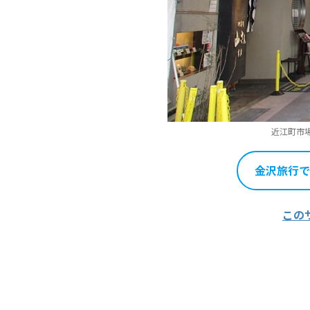
近江町市
金沢旅行で
この