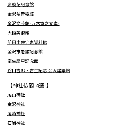
泉鏡花記念館
金沢蓄音器館
金沢文芸館-五木寛之文庫-
大樋美術館
前田土佐守家資料館
金沢市老舗記念館
室生犀星記念館
谷口吉郎・吉生記念 金沢建築館
【神社仏閣-4選-】
尾山神社
金沢神社
尾崎神社
石浦神社