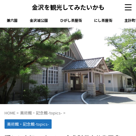
金沢を観光してみたいかも
兼六園
金沢城公園
ひがし茶屋街
にし茶屋街
主計町
HOME
>
美術館・記念館-topics-
>
美術館・記念館-topics-