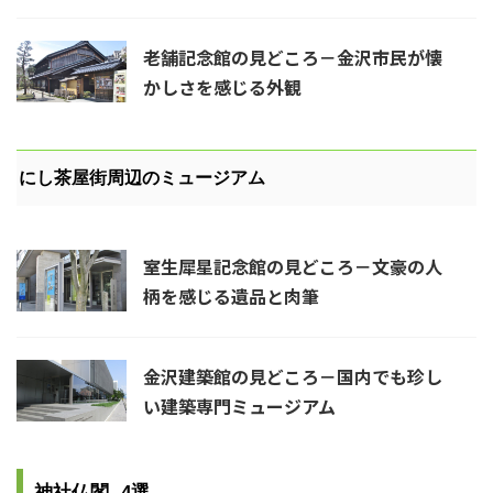
老舗記念館の見どころ－金沢市民が懐
かしさを感じる外観
にし茶屋街周辺のミュージアム
室生犀星記念館の見どころ－文豪の人
柄を感じる遺品と肉筆
金沢建築館の見どころ－国内でも珍し
い建築専門ミュージアム
神社仏閣 -4選-