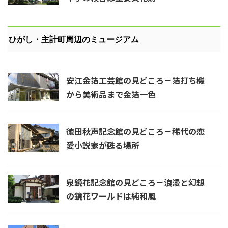
ひがし・主計町周辺のミュージアム
安江金箔工芸館の見どころ－箔打ち機
から美術品まで金箔一色
徳田秋声記念館の見どころ－稀代の恋
愛小説家が甦る場所
泉鏡花記念館の見どころ－浪漫と幻想
の鏡花ワールドは純和風