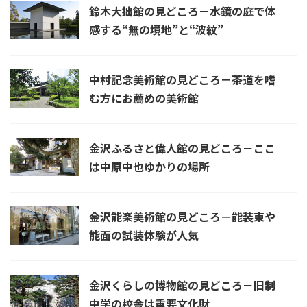
鈴木大拙館の見どころ－水鏡の庭で体
感する“無の境地”と“波紋”
中村記念美術館の見どころ－茶道を嗜
む方にお薦めの美術館
金沢ふるさと偉人館の見どころ－ここ
は中原中也ゆかりの場所
金沢能楽美術館の見どころ－能装束や
能面の試装体験が人気
金沢くらしの博物館の見どころ－旧制
中学の校舎は重要文化財