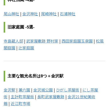
尾山神社
|
金沢神社
|
尾崎神社
|
石浦神社
旧家庭園 -5選-
寺島蔵人邸
|
武家屋敷跡 野村家
|
西田家庭園玉泉園
|
松風
閣庭園
|
辻家庭園
主要な観光名所は8つ＋金沢駅
金沢駅
|
兼六園
|
金沢城公園
|
ひがし茶屋街
|
にし茶屋
街
|
主計町茶屋街
|
長町武家屋敷跡
|
金沢21世紀美術
館
|
近江町市場