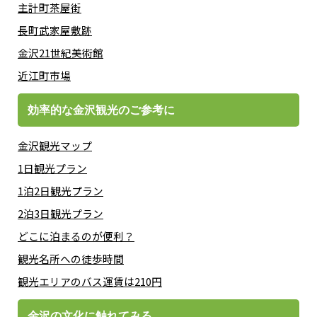
主計町茶屋街
長町武家屋敷跡
金沢21世紀美術館
近江町市場
効率的な金沢観光のご参考に
金沢観光マップ
1日観光プラン
1泊2日観光プラン
2泊3日観光プラン
どこに泊まるのが便利？
観光名所への徒歩時間
観光エリアのバス運賃は210円
金沢の文化に触れてみる