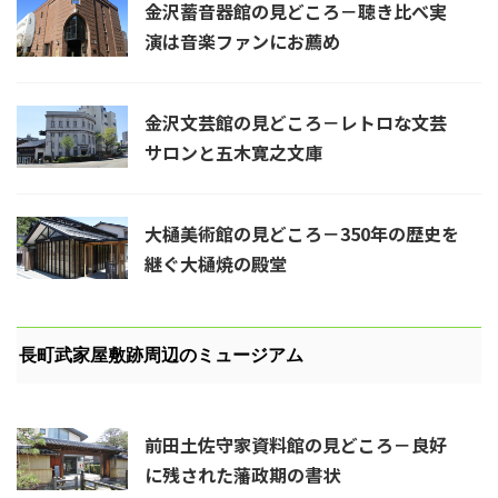
金沢蓄音器館の見どころ－聴き比べ実
演は音楽ファンにお薦め
金沢文芸館の見どころ－レトロな文芸
サロンと五木寛之文庫
大樋美術館の見どころ－350年の歴史を
継ぐ大樋焼の殿堂
長町武家屋敷跡周辺のミュージアム
前田土佐守家資料館の見どころ－良好
に残された藩政期の書状