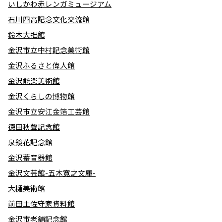
いしかわ赤レンガミュージアム
石川四高記念文化交流館
鈴木大拙館
金沢市立中村記念美術館
金沢ふるさと偉人館
金沢能楽美術館
金沢くらしの博物館
金沢市立安江金箔工芸館
徳田秋聲記念館
泉鏡花記念館
金沢蓄音器館
金沢文芸館-五木寛之文庫-
大樋美術館
前田土佐守家資料館
金沢市老舗記念館