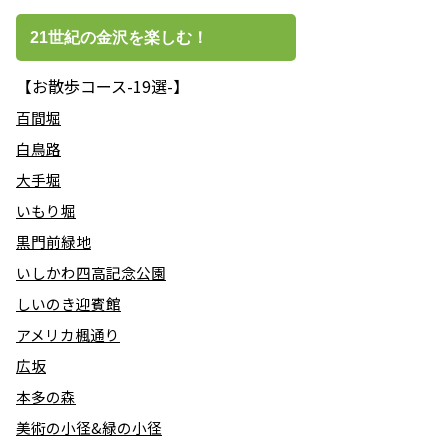
21世紀の金沢を楽しむ！
【お散歩コース-19選-】
百間堀
白鳥路
大手堀
いもり堀
黒門前緑地
いしかわ四高記念公園
しいのき迎賓館
アメリカ楓通り
広坂
本多の森
美術の小径&緑の小径