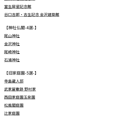
室生犀星記念館
谷口吉郎・吉生記念 金沢建築館
【神社仏閣-4選-】
尾山神社
金沢神社
尾崎神社
石浦神社
【旧家庭園-5選-】
寺島蔵人邸
武家屋敷跡 野村家
西田家庭園玉泉園
松風閣庭園
辻家庭園