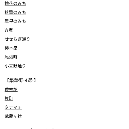
鏡花のみち
秋聲のみち
犀星のみち
W坂
せせらぎ通り
柿木畠
尾張町
小立野通り
【繁華街-4選-】
香林坊
片町
タテマチ
武蔵ヶ辻