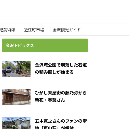
世紀美術館
近江町市場
金沢観光ガイド
金沢トピックス
金沢城公園で崩落した石垣
の積み直しが始まる
ひがし茶屋街の藤乃弥から
新花・春葉さん
五木寛之さんのファンの聖
地「東山荘」が解体