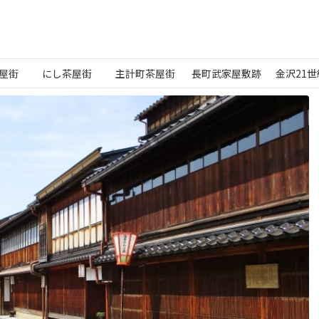
屋街
にし茶屋街
主計町茶屋街
長町武家屋敷跡
金沢21