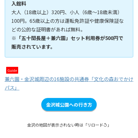
入館料
大人（18歳以上）320円、小人（6歳～18歳未満）
100円。65歳以上の方は運転免許証や健康保険証な
どの公的な証明書があれば無料。
※「五十間長屋＋兼六園」セット利用券が500円で
販売されています。
Guide
兼六園・金沢城周辺の16施設の共通券「文化の森おでかけ
パス」
金沢城公園への行き方
金沢の地図が表示されない時は「リロード↺」