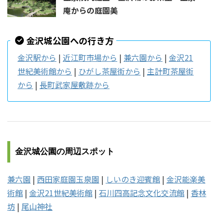
庵からの庭園美
金沢城公園への行き方
金沢駅から
|
近江町市場から
|
兼六園から
|
金沢21
世紀美術館から
|
ひがし茶屋街から
|
主計町茶屋街
から
|
長町武家屋敷跡から
金沢城公園の周辺スポット
兼六園
|
西田家庭園玉泉園
|
しいのき迎賓館
|
金沢能楽美
術館
|
金沢21世紀美術館
|
石川四高記念文化交流館
|
香林
坊
|
尾山神社