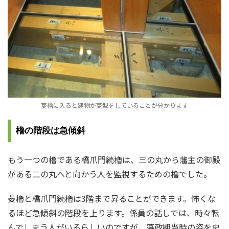
菱櫓に入ると建物が菱型をしていることが分かります
櫓の階段は急傾斜
もう一つの櫓である橋爪門続櫓は、三の丸から藩主の御殿
がある二の丸へと向かう人を監視するための櫓でした。
菱櫓と橋爪門続櫓は3階まで昇ることができます。怖くな
るほど急傾斜の階段を上ります。係員の話しでは、時々転
んでしまう人がいるらしいのですが、藩政期当時の姿を忠