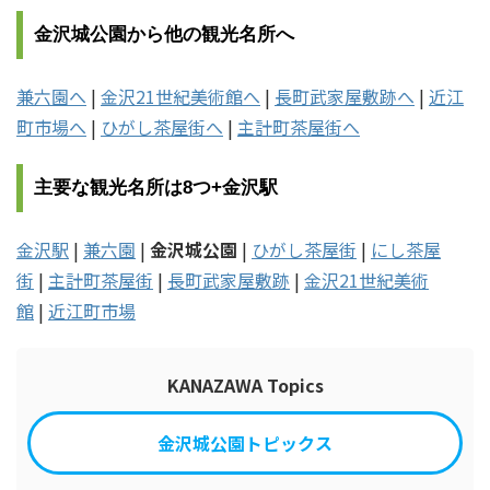
金沢城公園から他の観光名所へ
兼六園へ
|
金沢21世紀美術館へ
|
長町武家屋敷跡へ
|
近江
町市場へ
|
ひがし茶屋街へ
|
主計町茶屋街へ
主要な観光名所は8つ+金沢駅
金沢駅
|
兼六園
|
金沢城公園
|
ひがし茶屋街
|
にし茶屋
街
|
主計町茶屋街
|
長町武家屋敷跡
|
金沢21世紀美術
館
|
近江町市場
KANAZAWA Topics
金沢城公園トピックス