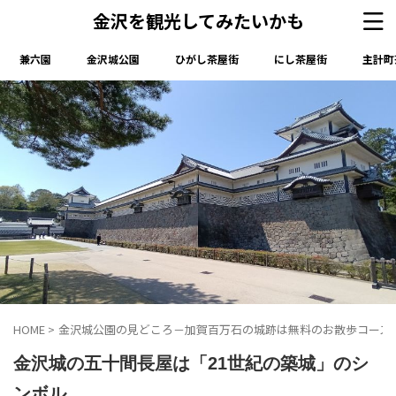
金沢を観光してみたいかも
兼六園
金沢城公園
ひがし茶屋街
にし茶屋街
主計町
HOME
>
金沢城公園の見どころ－加賀百万石の城跡は無料のお散歩コース
金沢城の五十間長屋は「21世紀の築城」のシ
ンボル