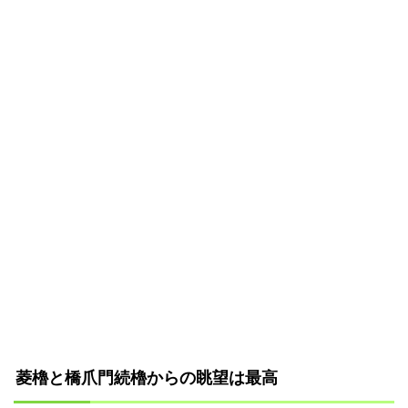
菱櫓と橋爪門続櫓からの眺望は最高