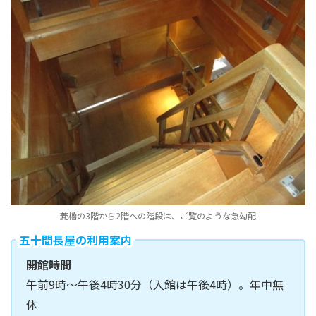
菱櫓の3階から2階への階段は、ご覧のような急勾配
五十間長屋の利用案内
開館時間
午前9時～午後4時30分（入館は午後4時）。年中無
休