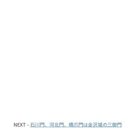
NEXT -
石川門、河北門、橋爪門は金沢城の三御門