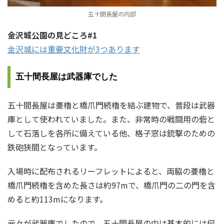
五十間長屋の内部
金沢城公園の見どころ#1
金沢城には重要文化財が3つあります
五十間長屋は武器庫でした
五十間長屋は菱櫓と橋爪門続櫓を結ぶ建物で、普段は武器
庫として使われていました。また、非常時の戦闘用の砦と
して石落しを各所に備えている他、格子窓は銃撃のための
鉄砲狭間となっています。
入場時に配布されるリーフレットによると、両脇の菱櫓と
橋爪門続櫓を含めた長さは約97mで、橋爪門の二の門を含
めると約113mになります。
元々が武器庫でしたので、五十間長屋の中は基本的には何