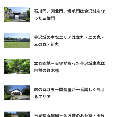
石川門、河北門、橋爪門は金沢城を守
った三御門
金沢城の主なエリアは本丸・二の丸・
三の丸・新丸
本丸園地－天守があった金沢城本丸は
自然の雑木林
鶴の丸は五十間長屋が一番美しく見え
るエリア
玉泉院丸庭園－金沢城のお茶室・玉泉