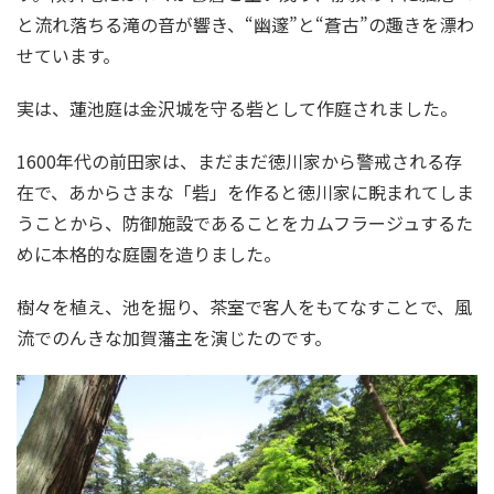
と流れ落ちる滝の音が響き、“幽邃”と“蒼古”の趣きを漂わ
せています。
実は、蓮池庭は金沢城を守る砦として作庭されました。
1600年代の前田家は、まだまだ徳川家から警戒される存
在で、あからさまな「砦」を作ると徳川家に睨まれてしま
うことから、防御施設であることをカムフラージュするた
めに本格的な庭園を造りました。
樹々を植え、池を掘り、茶室で客人をもてなすことで、風
流でのんきな加賀藩主を演じたのです。