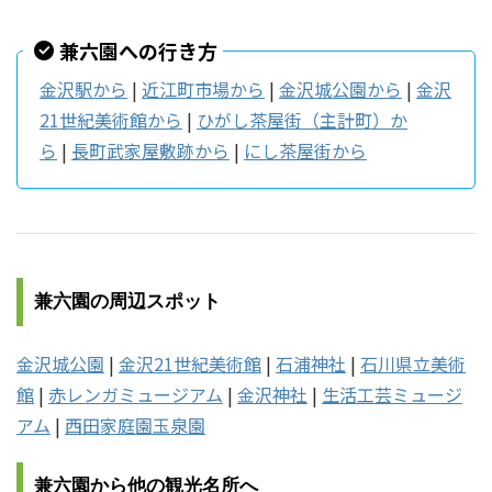
兼六園への行き方
金沢駅から
|
近江町市場から
|
金沢城公園から
|
金沢
21世紀美術館から
|
ひがし茶屋街（主計町）か
ら
|
長町武家屋敷跡から
|
にし茶屋街から
兼六園の周辺スポット
金沢城公園
|
金沢21世紀美術館
|
石浦神社
|
石川県立美術
館
|
赤レンガミュージアム
|
金沢神社
|
生活工芸ミュージ
アム
|
西田家庭園玉泉園
兼六園から他の観光名所へ