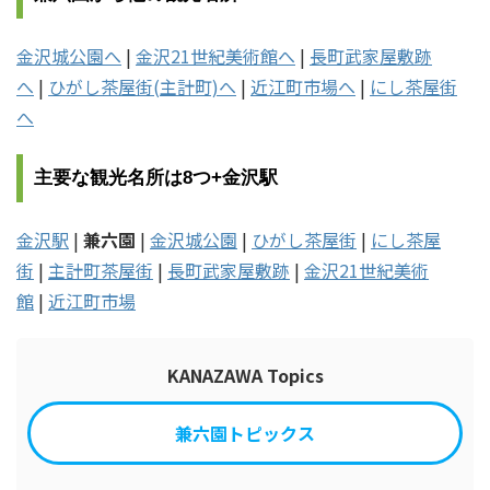
金沢城公園へ
|
金沢21世紀美術館へ
|
長町武家屋敷跡
へ
|
ひがし茶屋街(主計町)へ
|
近江町市場へ
|
にし茶屋街
へ
主要な観光名所は8つ+金沢駅
金沢駅
|
兼六園
|
金沢城公園
|
ひがし茶屋街
|
にし茶屋
街
|
主計町茶屋街
|
長町武家屋敷跡
|
金沢21世紀美術
館
|
近江町市場
KANAZAWA Topics
兼六園トピックス