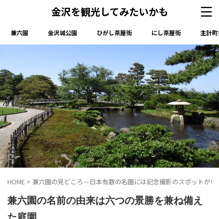
金沢を観光してみたいかも
兼六園
金沢城公園
ひがし茶屋街
にし茶屋街
主計町
HOME
>
兼六園の見どころ－日本有数の名園には記念撮影のスポットがい
兼六園の名前の由来は六つの景勝を兼ね備え
た庭園