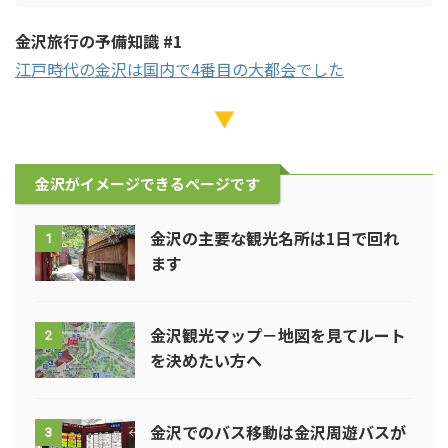
金沢旅行の予備知識 #1
江戸時代の金沢は国内で4番目の大都会でした
▼
金沢がイメージできるページです
金沢の主要な観光名所は1日で回れ
1
ます
金沢観光マップ－地図を見てルート
2
を決めたい方へ
金沢でのバス移動は金沢周遊バスが
3