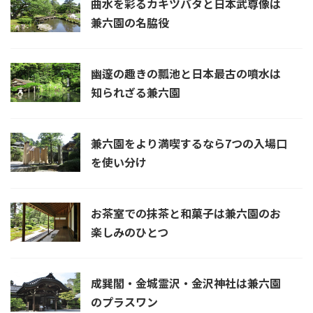
曲水を彩るカキツバタと日本武尊像は
兼六園の名脇役
幽邃の趣きの瓢池と日本最古の噴水は
知られざる兼六園
兼六園をより満喫するなら7つの入場口
を使い分け
お茶室での抹茶と和菓子は兼六園のお
楽しみのひとつ
成巽閣・金城霊沢・金沢神社は兼六園
のプラスワン