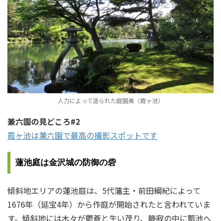
人力によって造られた庭園美（霞ヶ池）
兼六園の見どころ#2
霞ヶ池は兼六園で最高の撮影スポットです
蓮池庭は金沢城の防御の砦
傾斜地エリアの蓮池庭は、5代藩主・前田綱紀によって
1676年（延宝4年）から作庭が開始されたと言われていま
す。傾斜地には木々が鬱蒼と生い茂り、静寂の中に瓢池へ