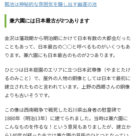
瓢池は神秘的な雰囲気を醸し出す幽邃の池
兼六園には日本最古が2つあります
金沢は藩政期から明治期にかけて日本有数の大都会だった
こともあって、日本最古の○○と呼べるものがいくつもあ
ります。兼六園にも日本最古のものが2つあります。
ひとつは日本庭園のエリアに立つ日本武尊像（やまとたけ
るのみこと）で、屋外の人物の銅像としては日本で最初に
建立されたものと言われています。上野の西郷さんの銅像
よりも古いそうです。
この像は西南戦争で戦死した石川県出身者の慰霊碑で
1880年（明治13年）に建てられました。当時は兼六園に
こんなものを作るな！という意見もありましたが、建立か
ら140年が経った今では兼六園の見所のひとつとなってい