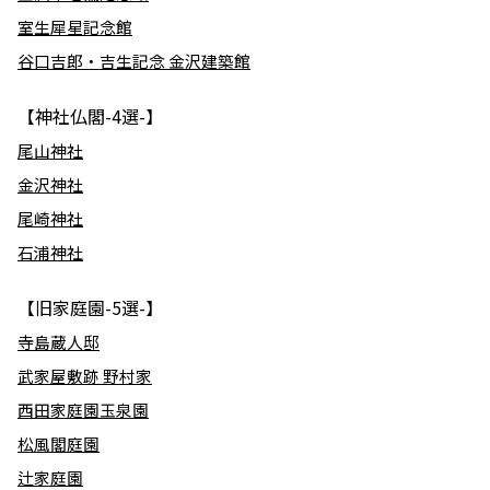
室生犀星記念館
谷口吉郎・吉生記念 金沢建築館
【神社仏閣-4選-】
尾山神社
金沢神社
尾崎神社
石浦神社
【旧家庭園-5選-】
寺島蔵人邸
武家屋敷跡 野村家
西田家庭園玉泉園
松風閣庭園
辻家庭園