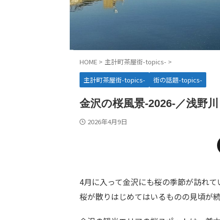
HOME
>
主計町茶屋街-topics-
>
主計町茶屋街-topics-
街の話題-topics-
金沢の桜風景-2026-／浅野
2026年4月9日
4月に入って金沢にも桜の季節が訪れて
桜が散りはじめてはいるものの見頃が