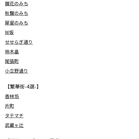
鏡花のみち
秋聲のみち
犀星のみち
W坂
せせらぎ通り
柿木畠
尾張町
小立野通り
【繁華街-4選-】
香林坊
片町
タテマチ
武蔵ヶ辻