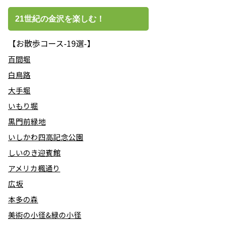
21世紀の金沢を楽しむ！
【お散歩コース-19選-】
百間堀
白鳥路
大手堀
いもり堀
黒門前緑地
いしかわ四高記念公園
しいのき迎賓館
アメリカ楓通り
広坂
本多の森
美術の小径&緑の小径