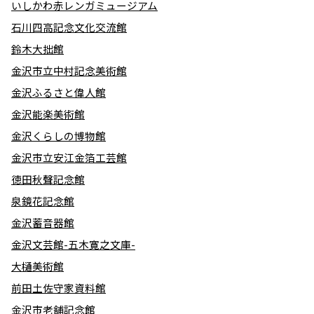
いしかわ赤レンガミュージアム
石川四高記念文化交流館
鈴木大拙館
金沢市立中村記念美術館
金沢ふるさと偉人館
金沢能楽美術館
金沢くらしの博物館
金沢市立安江金箔工芸館
徳田秋聲記念館
泉鏡花記念館
金沢蓄音器館
金沢文芸館-五木寛之文庫-
大樋美術館
前田土佐守家資料館
金沢市老舗記念館