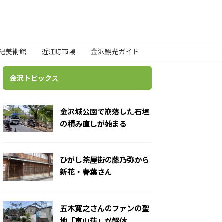
世紀美術館
近江町市場
金沢観光ガイド
金沢トピックス
金沢城公園で崩落した石垣
の積み直しが始まる
ひがし茶屋街の藤乃弥から
新花・春葉さん
五木寛之さんのファンの聖
地「東山荘」が解体