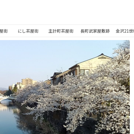
屋街
にし茶屋街
主計町茶屋街
長町武家屋敷跡
金沢21