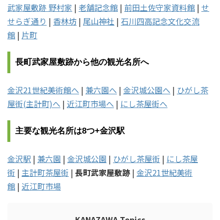
武家屋敷跡 野村家
|
老舗記念館
|
前田土佐守家資料館
|
せ
せらぎ通り
|
香林坊
|
尾山神社
|
石川四高記念文化交流
館
|
片町
長町武家屋敷跡から他の観光名所へ
金沢21世紀美術館へ
|
兼六園へ
|
金沢城公園へ
|
ひがし茶
屋街(主計町)へ
|
近江町市場へ
|
にし茶屋街へ
主要な観光名所は8つ+金沢駅
金沢駅
|
兼六園
|
金沢城公園
|
ひがし茶屋街
|
にし茶屋
街
|
主計町茶屋街
|
長町武家屋敷跡
|
金沢21世紀美術
館
|
近江町市場
KANAZAWA Topics