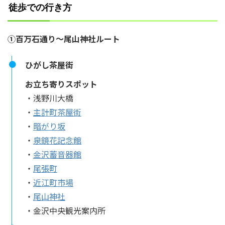
徒歩での行き方
①百万石通り～尾山神社ルート
ひがし茶屋街
お立ち寄りスポット
・浅野川大橋
・
主計町茶屋街
・
暗がり坂
・
泉鏡花記念館
・
金沢蓄音器館
・
尾張町
・
近江町市場
・
尾山神社
・金沢中央観光案内所