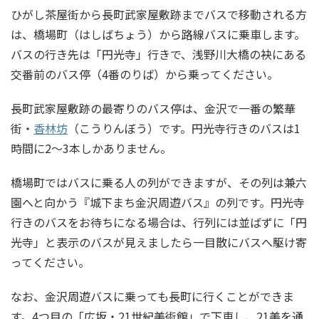
ひがし茶屋街から長町武家屋敷跡までバスで移動される方
は、橋場町（はしばちょう）から路線バスに乗車します。
バスの行き先は「円光寺」行きで、浅野川大橋の袂にある
交番前のバス停（4番のりば）から乗ってください。
長町武家屋敷跡の最寄りのバス停は、金沢で一番の繁華
街・
香林坊
（こうりんぼう）です。円光寺行きのバスは1
時間に2～3本しかありません。
橋場町ではバスに乗る人の列ができますが、その列は兼六
園へと向かう『城下まち金沢周遊バス』の列です。円光寺
行きのバスをお待ちになる場合は、行列には並ばずに「円
光寺」と表示のバスが見えましたら一目散にバスへ駆け寄
ってください。
なお、金沢周遊バスに乗っても長町に行くことができま
す。4つ目の「広坂・21世紀美術館」で下車し、21美を通