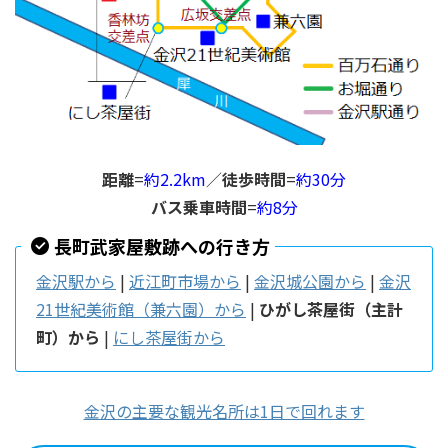
距離
=
約2.2km
／
徒歩時間
=
約30分
バス乗車時間
=
約8分
長町武家屋敷跡への行き方
金沢駅から
|
近江町市場から
|
金沢城公園から
|
金沢
21世紀美術館（兼六園）から
|
ひがし茶屋街（主計
町）から
|
にし茶屋街から
金沢の主要な観光名所は1日で回れます