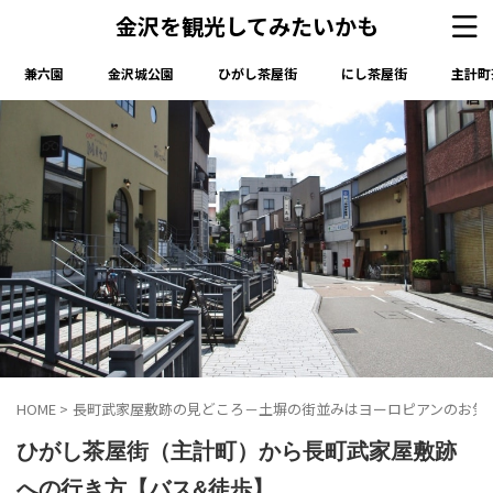
金沢を観光してみたいかも
兼六園
金沢城公園
ひがし茶屋街
にし茶屋街
主計町
HOME
>
長町武家屋敷跡の見どころ－土塀の街並みはヨーロピアンのお気
ひがし茶屋街（主計町）から長町武家屋敷跡
への行き方【バス&徒歩】