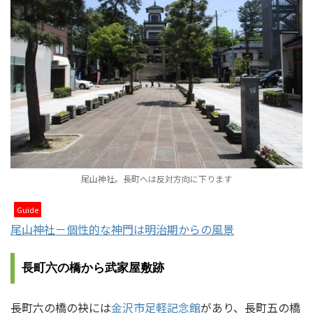
尾山神社。長町へは反対方向に下ります
Guide
尾山神社－個性的な神門は明治期からの風景
長町六の橋から武家屋敷跡
長町六の橋の袂には
金沢市足軽記念館
があり、長町五の橋