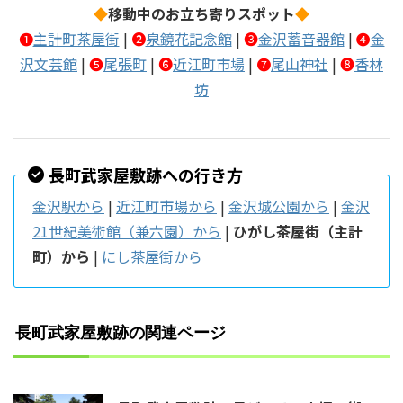
◆
移動中のお立ち寄りスポット
◆
❶
主計町茶屋街
|
❷
泉鏡花記念館
|
❸
金沢蓄音器館
|
❹
金
沢文芸館
|
❺
尾張町
|
❻
近江町市場
|
❼
尾山神社
|
❽
香林
坊
長町武家屋敷跡への行き方
金沢駅から
|
近江町市場から
|
金沢城公園から
|
金沢
21世紀美術館（兼六園）から
|
ひがし茶屋街（主計
町）から
|
にし茶屋街から
長町武家屋敷跡の関連ページ