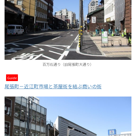
百万石通り（旧尾張町大通り）
Guide
尾張町－近江町市場と茶屋街を結ぶ商いの街