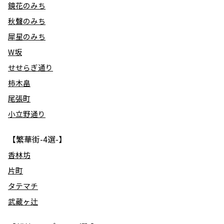
鏡花のみち
秋聲のみち
犀星のみち
W坂
せせらぎ通り
柿木畠
尾張町
小立野通り
【繁華街-4選-】
香林坊
片町
タテマチ
武蔵ヶ辻