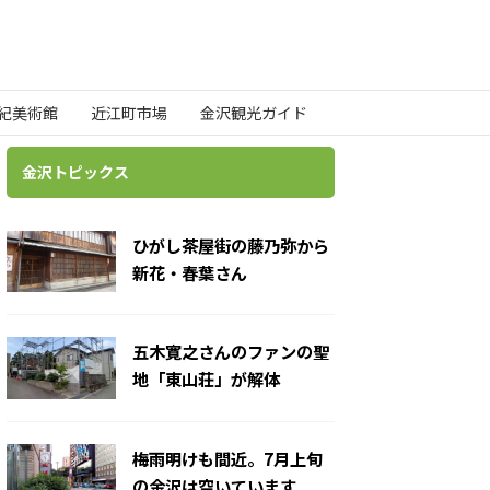
世紀美術館
近江町市場
金沢観光ガイド
金沢トピックス
ひがし茶屋街の藤乃弥から
新花・春葉さん
五木寛之さんのファンの聖
地「東山荘」が解体
梅雨明けも間近。7月上旬
の金沢は空いています