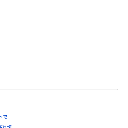
トで
下り坂