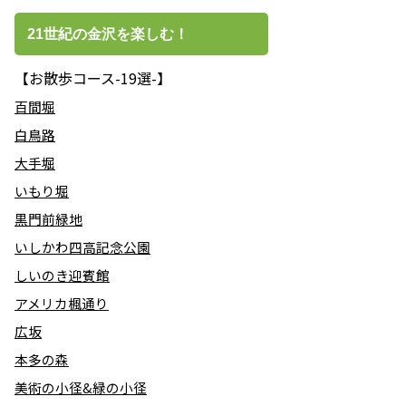
21世紀の金沢を楽しむ！
【お散歩コース-19選-】
百間堀
白鳥路
大手堀
いもり堀
黒門前緑地
いしかわ四高記念公園
しいのき迎賓館
アメリカ楓通り
広坂
本多の森
美術の小径&緑の小径