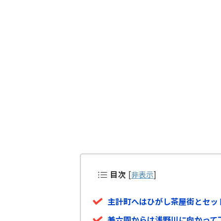
目次
[
非表示
]
主計町へはひがし茶屋街とセッ
兼六園からは浅野川に向かって