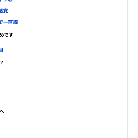
感覚
で一直線
めです
間
？
へ