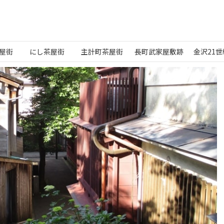
屋街
にし茶屋街
主計町茶屋街
長町武家屋敷跡
金沢21