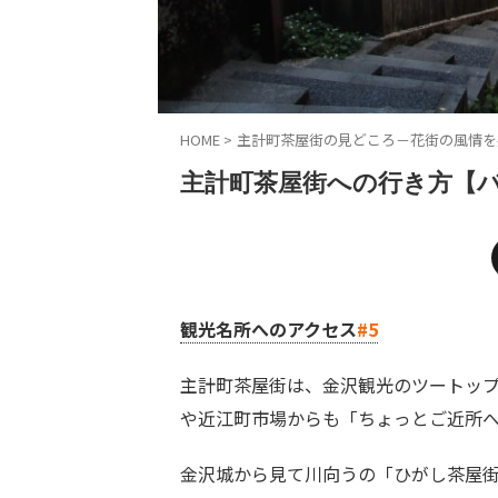
HOME
>
主計町茶屋街の見どころ－花街の風情を
主計町茶屋街への行き方【バ
観光名所へのアクセス
#5
主計町茶屋街は、金沢観光のツートッ
や近江町市場からも「ちょっとご近所
金沢城から見て川向うの「ひがし茶屋