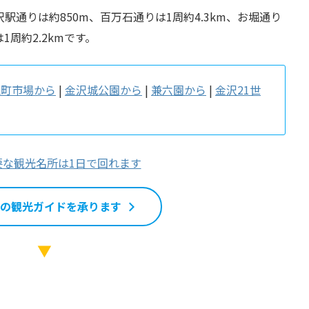
通りは約850m、百万石通りは1周約4.3km、お堀通り
は1周約2.2kmです。
江町市場から
|
金沢城公園から
|
兼六園から
|
金沢21世
要な観光名所は1日で回れます
の観光ガイドを承ります
▼