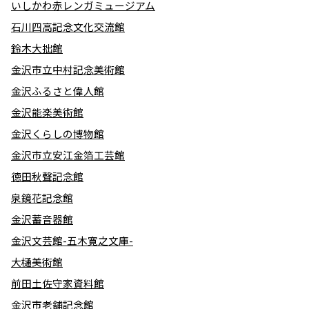
いしかわ赤レンガミュージアム
石川四高記念文化交流館
鈴木大拙館
金沢市立中村記念美術館
金沢ふるさと偉人館
金沢能楽美術館
金沢くらしの博物館
金沢市立安江金箔工芸館
徳田秋聲記念館
泉鏡花記念館
金沢蓄音器館
金沢文芸館-五木寛之文庫-
大樋美術館
前田土佐守家資料館
金沢市老舗記念館