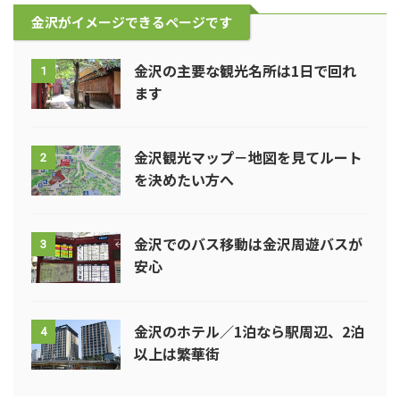
金沢がイメージできるページです
金沢の主要な観光名所は1日で回れ
1
ます
金沢観光マップ－地図を見てルート
2
を決めたい方へ
金沢でのバス移動は金沢周遊バスが
3
安心
金沢のホテル／1泊なら駅周辺、2泊
4
以上は繁華街