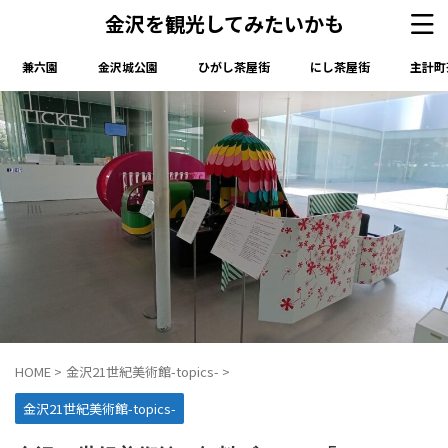
金沢を観光してみたいかも
兼六園
金沢城公園
ひがし茶屋街
にし茶屋街
主計町
HOME
>
金沢21世紀美術館-topics-
>
金沢21世紀美術館-topics-