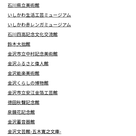
石川県立美術館
いしかわ生活工芸ミュージアム
いしかわ赤レンガミュージアム
石川四高記念文化交流館
鈴木大拙館
金沢市立中村記念美術館
金沢ふるさと偉人館
金沢能楽美術館
金沢くらしの博物館
金沢市立安江金箔工芸館
徳田秋聲記念館
泉鏡花記念館
金沢蓄音器館
金沢文芸館-五木寛之文庫-