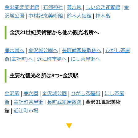
金沢能楽美術館
|
石浦神社
|
兼六園
|
しいのき迎賓館
|
金
沢城公園
|
中村記念美術館
|
鈴木大拙館
|
柿木畠
金沢21世紀美術館から他の観光名所へ
兼六園へ
|
金沢城公園へ
|
長町武家屋敷跡へ
|
ひがし茶屋
街(主計町)へ
|
近江町市場へ
|
にし茶屋街へ
主要な観光名所は8つ+金沢駅
金沢駅
|
兼六園
|
金沢城公園
|
ひがし茶屋街
|
にし茶屋
街
|
主計町茶屋街
|
長町武家屋敷跡
|
金沢21世紀美術
館
|
近江町市場
▼