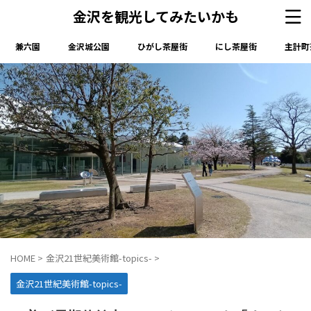
金沢を観光してみたいかも
兼六園
金沢城公園
ひがし茶屋街
にし茶屋街
主計町
HOME
>
金沢21世紀美術館-topics-
>
金沢21世紀美術館-topics-