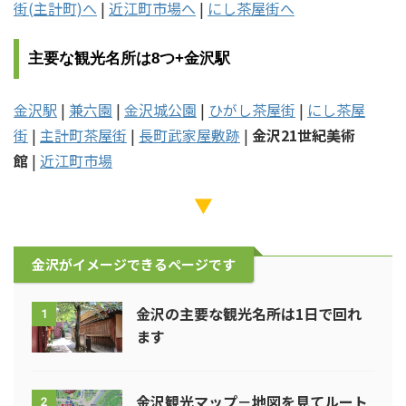
街(主計町)へ
|
近江町市場へ
|
にし茶屋街へ
主要な観光名所は8つ+金沢駅
金沢駅
|
兼六園
|
金沢城公園
|
ひがし茶屋街
|
にし茶屋
街
|
主計町茶屋街
|
長町武家屋敷跡
|
金沢21世紀美術
館
|
近江町市場
▼
金沢がイメージできるページです
金沢の主要な観光名所は1日で回れ
1
ます
金沢観光マップ－地図を見てルート
2