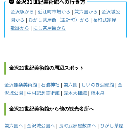
金沢21世紀美術館への行き方
金沢駅から
|
近江町市場から
|
兼六園から
|
金沢城公
園から
|
ひがし茶屋街（主計町）から
|
長町武家屋
敷跡から
|
にし茶屋街から
金沢21世紀美術館の周辺スポット
金沢能楽美術館
|
石浦神社
|
兼六園
|
しいのき迎賓館
|
金
沢城公園
|
中村記念美術館
|
鈴木大拙館
|
柿木畠
金沢21世紀美術館から他の観光名所へ
兼六園へ
|
金沢城公園へ
|
長町武家屋敷跡へ
|
ひがし茶屋