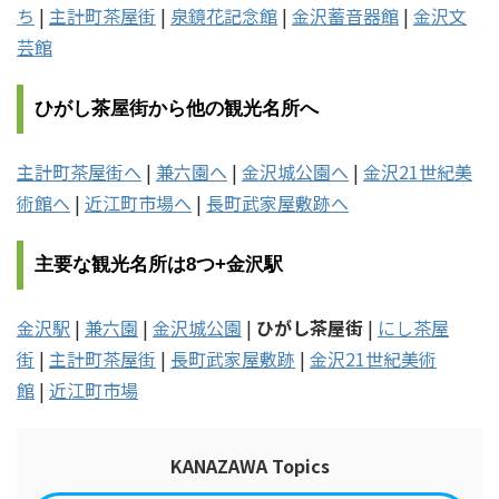
ち
|
主計町茶屋街
|
泉鏡花記念館
|
金沢蓄音器館
|
金沢文
芸館
ひがし茶屋街から他の観光名所へ
主計町茶屋街へ
|
兼六園へ
|
金沢城公園へ
|
金沢21世紀美
術館へ
|
近江町市場へ
|
長町武家屋敷跡へ
主要な観光名所は8つ+金沢駅
金沢駅
|
兼六園
|
金沢城公園
|
ひがし茶屋街
|
にし茶屋
街
|
主計町茶屋街
|
長町武家屋敷跡
|
金沢21世紀美術
館
|
近江町市場
KANAZAWA Topics