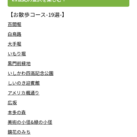
【お散歩コース-19選-】
百間堀
白鳥路
大手堀
いもり堀
黒門前緑地
いしかわ四高記念公園
しいのき迎賓館
アメリカ楓通り
広坂
本多の森
美術の小径&緑の小径
鏡花のみち