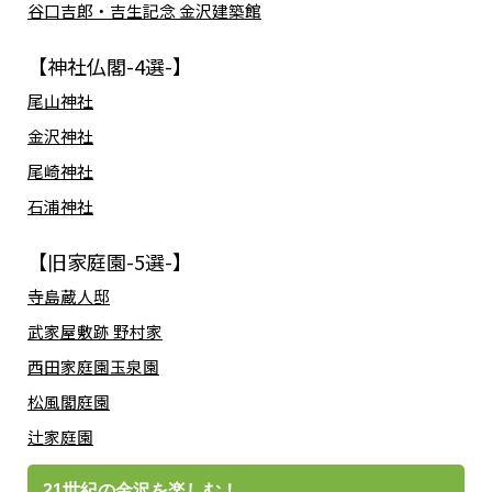
谷口吉郎・吉生記念 金沢建築館
【神社仏閣-4選-】
尾山神社
金沢神社
尾崎神社
石浦神社
【旧家庭園-5選-】
寺島蔵人邸
武家屋敷跡 野村家
西田家庭園玉泉園
松風閣庭園
辻家庭園
21世紀の金沢を楽しむ！