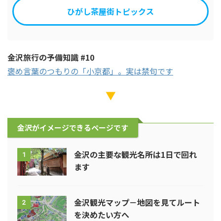
ひがし茶屋街トピックス
金沢旅行の予備知識 #10
褒め言葉のつもりの「小京都」。実は禁句です
▼
金沢がイメージできるページです
金沢の主要な観光名所は1日で回れ
1
ます
金沢観光マップ－地図を見てルート
2
を決めたい方へ