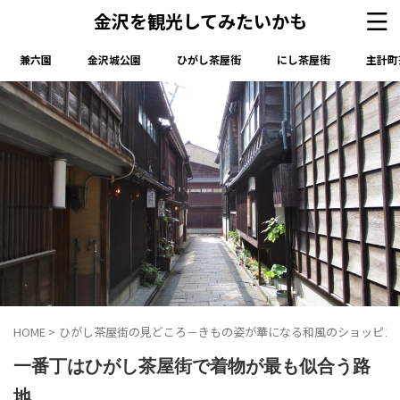
金沢を観光してみたいかも
兼六園
金沢城公園
ひがし茶屋街
にし茶屋街
主計町
HOME
>
ひがし茶屋街の見どころ－きもの姿が華になる和風のショッピン
一番丁はひがし茶屋街で着物が最も似合う路
地