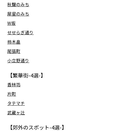
秋聲のみち
犀星のみち
W坂
せせらぎ通り
柿木畠
尾張町
小立野通り
【繁華街-4選-】
香林坊
片町
タテマチ
武蔵ヶ辻
【郊外のスポット-4選-】