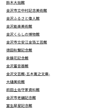
鈴木大拙館
金沢市立中村記念美術館
金沢ふるさと偉人館
金沢能楽美術館
金沢くらしの博物館
金沢市立安江金箔工芸館
徳田秋聲記念館
泉鏡花記念館
金沢蓄音器館
金沢文芸館-五木寛之文庫-
大樋美術館
前田土佐守家資料館
金沢市老舗記念館
室生犀星記念館