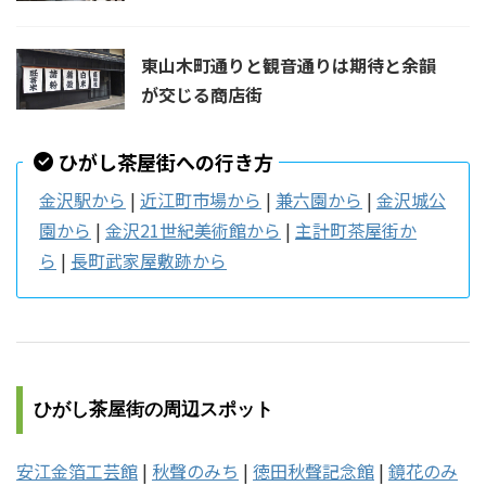
東山木町通りと観音通りは期待と余韻
が交じる商店街
ひがし茶屋街への行き方
金沢駅から
|
近江町市場から
|
兼六園から
|
金沢城公
園から
|
金沢21世紀美術館から
|
主計町茶屋街か
ら
|
長町武家屋敷跡から
ひがし茶屋街の周辺スポット
安江金箔工芸館
|
秋聲のみち
|
徳田秋聲記念館
|
鏡花のみ