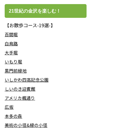
21世紀の金沢を楽しむ！
【お散歩コース-19選-】
百間堀
白鳥路
大手堀
いもり堀
黒門前緑地
いしかわ四高記念公園
しいのき迎賓館
アメリカ楓通り
広坂
本多の森
美術の小径&緑の小径