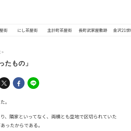
屋街
にし茶屋街
主計町茶屋街
長町武家屋敷跡
金沢21
載
>
ったもの」
った。
居り、隣家といってなく、両横とも空地で区切られていた
があったからである。