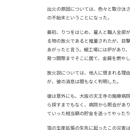
出火の原因については、色々と取沙汰
の不始末ということになった。
最初、りつをはじめ、雇人と職人全部
る物の放火であると推量されたが、目
あがったと言う。細工場には炉があり
発つ間際までそこに居て、金屑を燃や
放火説については、他人に恨まれる理
が、彼の消息は間もなく判明した。
彼は意外にも、大阪の天王寺の施療病
ら探すまでもなく、病院から照会があ
ていった相当額の貯金を送ってやった
箔の生産拡張の矢先に起ったこの災害