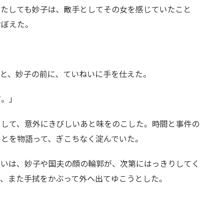
またしても妙子は、敵手としてその女を感じていたこと
おぼえた。
ると、妙子の前に、ていねいに手を仕えた。
だ。」
として、意外にきびしいあと味をのこした。時間と事件の
ことを物語って、ぎこちなく淀んでいた。
せいは、妙子や国夫の顔の輪郭が、次第にはっきりしてく
で、また手拭をかぶって外へ出てゆこうとした。