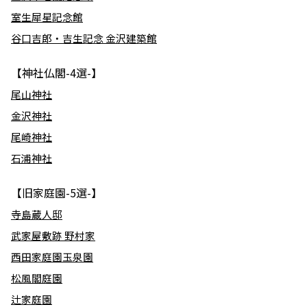
室生犀星記念館
谷口吉郎・吉生記念 金沢建築館
【神社仏閣-4選-】
尾山神社
金沢神社
尾崎神社
石浦神社
【旧家庭園-5選-】
寺島蔵人邸
武家屋敷跡 野村家
西田家庭園玉泉園
松風閣庭園
辻家庭園