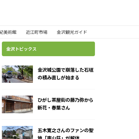
世紀美術館
近江町市場
金沢観光ガイド
金沢トピックス
金沢城公園で崩落した石垣
の積み直しが始まる
ひがし茶屋街の藤乃弥から
新花・春葉さん
五木寛之さんのファンの聖
地「東山荘」が解体