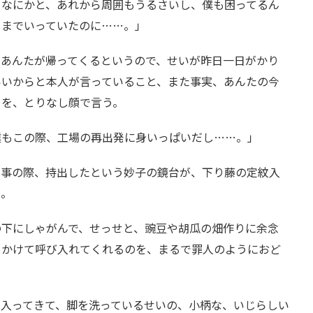
。なにかと、あれから周囲もうるさいし、僕も困ってるん
ろまでいっていたのに……。」
、あんたが帰ってくるというので、せいが昨日一日がかり
いいからと本人が言っていること、また事実、あんたの今
とを、とりなし顔で言う。
僕もこの際、工場の再出発に身いっぱいだし……。」
火事の際、持出したという妙子の鏡台が、下り藤の定紋入
た。
の下にしゃがんで、せっせと、豌豆や胡瓜の畑作りに余念
をかけて呼び入れてくれるのを、まるで罪人のようにおど
ら入ってきて、脚を洗っているせいの、小柄な、いじらしい