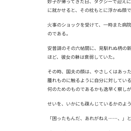
妙子が帰ってきた日、タクシーで迎え
に就かせると、その枕もとに浮かぬ顔
火事のショックを受けて、一時また病
のである。
安普請のその六帖間に、見馴れぬ柄の
ほど、彼女の躰は衰弱していた。
その時、国夫の顔は、やさしくはあっ
腫れものに触るように自分に対してい
何のためのものであるかも逸早く察し
せいを、いかにも疎んじているかのよ
「困ったもんだ、あれがねえ……、」