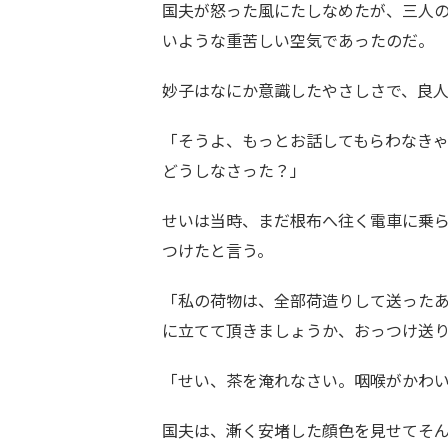
国夫が怒った風にたしなめたが、三人
いような重苦しい空気であったのだ。
妙子はなにか意識したやさしさで、良
「そうよ、もっとお話してもらわなき
どうしなさった？」
せいは当時、まだ根布へ往く電車に乗
つけたと言う。
「私の荷物は、全部荷造りして送った
に立てて頂きましょうか、おっつけ送
「せい、茶を淹れなさい。咽喉がかわ
国夫は、漸く安堵した顔色を見せてそ