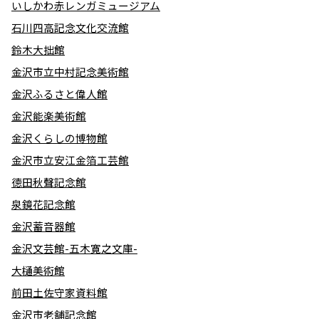
いしかわ赤レンガミュージアム
石川四高記念文化交流館
鈴木大拙館
金沢市立中村記念美術館
金沢ふるさと偉人館
金沢能楽美術館
金沢くらしの博物館
金沢市立安江金箔工芸館
徳田秋聲記念館
泉鏡花記念館
金沢蓄音器館
金沢文芸館-五木寛之文庫-
大樋美術館
前田土佐守家資料館
金沢市老舗記念館