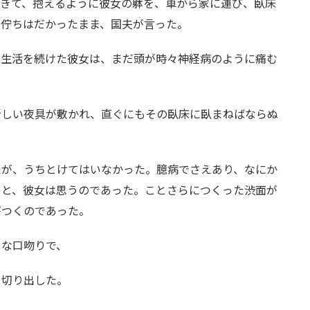
にきて、抱えるように彼女の躰を、車から家に運び、臥床
で佇ちはだかったまま、国夫が言った。
院生活を続けた彼女は、まだ頭が時々神経病のように痛む
新しい夜具が敷かれ、直ぐにもその臥床に臥まねばならぬ
たが、うちとけてはいなかった。臆病でさえあり、なにか
ると、彼女は思うのであった。ことさらにつくった渋面が
がつくのであった。
うな口吻りで、
と切り出した。