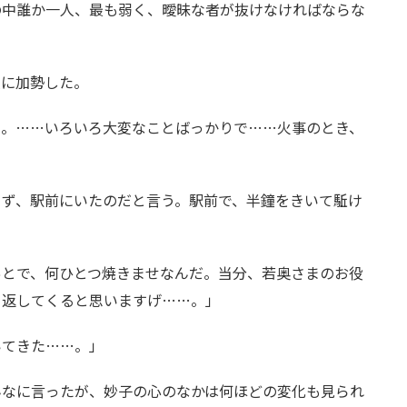
の中誰か一人、最も弱く、曖昧な者が抜けなければならな
人に加勢した。
ゃ。……いろいろ大変なことばっかりで……火事のとき、
らず、駅前にいたのだと言う。駅前で、半鐘をきいて駈け
あとで、何ひとつ焼きませなんだ。当分、若奥さまのお役
り返してくると思いますげ……。」
いてきた……。」
んなに言ったが、妙子の心のなかは何ほどの変化も見られ