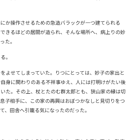
うにか操作させるための急造バラックが一つ建てられる
ができるほどの居間が造られ、そんな場所へ、病上りの妙
いった。
ある。
身をよせてしまっていた。りつにとっては、妙子の家出と
分自身に関わりのある不祥事ゆえ、人には打明けがたい後
ていた。その上、杖とたのむ群太郎とも、狭山家の縁は切
な息子相手に、この家の再興はおぼつかなしと見切りをつ
って、田舎へ引籠る気になったのだった。