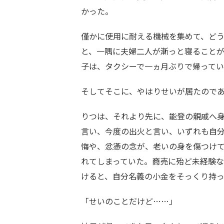
かった。
僅かに使用に耐える機械を集めて、ど
と、一隅に夫婦二人が漸っと寝ること
子は、タクシーで一ヵ月ぶりで帰って
そしてそこに、やはりせいが居たので
りつは、それより先に、能登の親戚へ
言い、今度の出火と言い、いずれも自
悔や、忿懣の念が、老いの身を傷つけ
れてしまっていた。商売に殆ど未経験
けると、自分名義の小金をそっくり持
「せいのことだけど……」