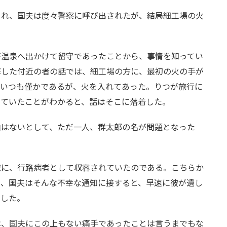
され、国夫は度々警察に呼び出されたが、結局細工場の火
が温泉へ出かけて留守であったことから、事情を知ってい
撃した付近の者の話では、細工場の方に、最初の火の手が
、いつも僅かであるが、火を入れてあった。りつが旅行に
していたことがわかると、話はそこに落着した。
由はないとして、ただ一人、群太郎の名が問題となった
院に、行路病者として収容されていたのである。こちらか
り、国夫はそんな不幸な通知に接すると、早速に彼が遺し
りした。
は、国夫にこの上もない痛手であったことは言うまでもな