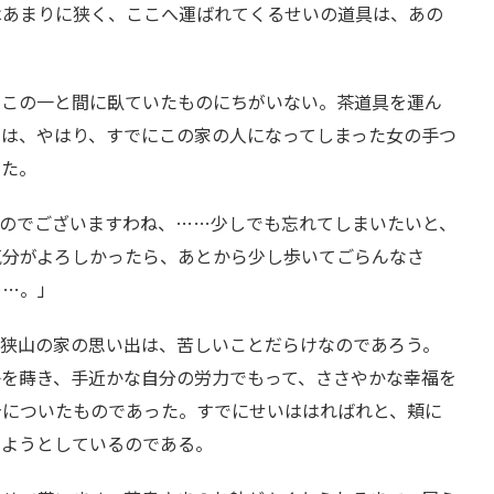
はあまりに狭く、ここへ運ばれてくるせいの道具は、あの
、この一と間に臥ていたものにちがいない。茶道具を運ん
きは、やはり、すでにこの家の人になってしまった女の手つ
った。
ものでございますわね、……少しでも忘れてしまいたいと、
気分がよろしかったら、あとから少し歩いてごらんなさ
……。」
た狭山の家の思い出は、苦しいことだらけなのであろう。
子を蒔き、手近かな自分の労力でもって、ささやかな幸福を
身についたものであった。すでにせいははればれと、頬に
来ようとしているのである。